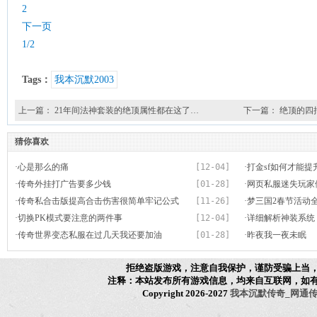
2
下一页
1/2
Tags：
我本沉默2003
上一篇：
21年间法神套装的绝顶属性都在这了…
下一篇：
绝顶的四
猜你喜欢
·
心是那么的痛
[12-04]
·
打金sf如何才能
·
传奇外挂打广告要多少钱
[01-28]
·
网页私服迷失玩家们
·
传奇私合击版提高合击伤害很简单牢记公式
[11-26]
·
梦三国2春节活动
·
切换PK模式要注意的两件事
[12-04]
·
详细解析神装系统
·
传奇世界变态私服在过几天我还要加油
[01-28]
·
昨夜我一夜未眠
拒绝盗版游戏，注意自我保护，谨防受骗上当
注释：本站发布所有游戏信息，均来自互联网，如
Copyright 2026-2027
我本沉默传奇_网通传奇_