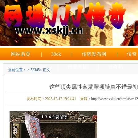
网站首页
|
30ok
|
传奇发布网
|
传奇
sf网站
|
sifu
|
传奇外挂
|
传奇私
当前位置： >
52345
> 正文
|
sf游戏
这些顶尖属性蓝翡翠项链真不错最初
发布时间：2023-12-12 19:24:41
来源：
http://www.xskjj.cn/html/fvza1