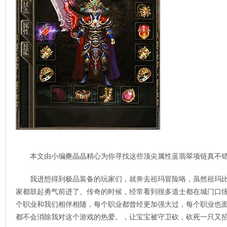
本文由小编夔晶晶精心为你寻找这些顶尖属性蓝翡翠项链真不
我进想得到极品装备的玩家们，就奔去祖玛冒险咯，虽然祖玛
家都鼓起勇气前进了。传奇的时候，经常看到很多道士都在城门口
个职业和我们相伴相随，每个职业都曾经更加强大过，每个职业也
都不会消除我对这个游戏的热爱。，让宝宝被守卫砍，砍死一只又