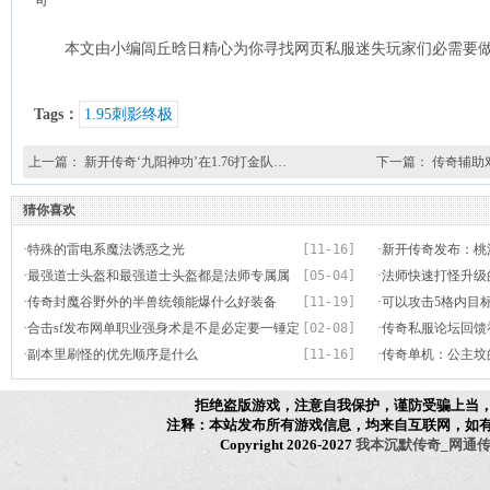
本文由小编闾丘晗日精心为你寻找网页私服迷失玩家们必需要做各
Tags：
1.95刺影终极
上一篇：
新开传奇‘九阳神功’在1.76打金队…
下一篇：
传奇辅助
猜你喜欢
·
特殊的雷电系魔法诱惑之光
[11-16]
·
新开传奇发布：桃
·
最强道士头盔和最强道士头盔都是法师专属属
[05-04]
清吗
·
法师快速打怪升级
性
·
传奇封魔谷野外的半兽统领能爆什么好装备
[11-19]
·
可以攻击5格内目
·
合击sf发布网单职业强身术是不是必定要一锤定
[02-08]
·
传奇私服论坛回馈
音
·
副本里刷怪的优先顺序是什么
[11-16]
性
·
传奇单机：公主坟
三龙卫救场
拒绝盗版游戏，注意自我保护，谨防受骗上当
注释：本站发布所有游戏信息，均来自互联网，如
Copyright 2026-2027
我本沉默传奇_网通传奇_