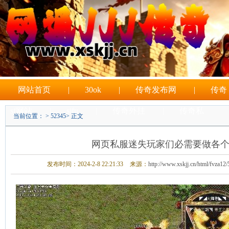
网站首页
|
30ok
|
传奇发布网
|
传奇
sf网站
|
sifu
|
传奇外挂
|
传奇私
当前位置： >
52345
> 正文
|
sf游戏
网页私服迷失玩家们必需要做各个T
发布时间：2024-2-8 22:21:33
来源：
http://www.xskjj.cn/html/fvza12