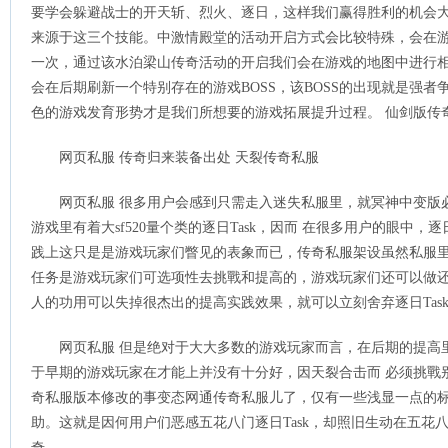
要学会躲避战士的开天斩、烈火、逐日，这样我们赢得胜利的机会
来源于这三个技能。中激情殿堂的活动开启方式会比较特殊，会在
一次，通过该水泊梁山传奇活动的开启我们会在游戏的地图中进行相
会在后期刷新一个特别存在的游戏BOSS，该BOSS的出现就是强
色的游戏发育形势才是我们所想要的游戏拓展提升过程。 仙剑版传
网页私服 传奇归来装备出处 天裂传奇私服
网页私服 很多用户会感到只需走入迷失私服里，就冥神中变版
游戏里有着大sf520量个类的逐日Task，因而 在很多用户的眼中，逐
践上这只是是游戏玩家们瞥见的表象而已，传奇私服架设虽然私服里有
任务是游戏玩家们可选项性去挑戰和提高的，游戏玩家们还可以做
人的功用可以失掉很杰出的提高实践效果，就可以立刻舍弃逐日Tas
网页私服 但是绝对于大大多数的游戏玩家而言，在后期的提高里
于早期的游戏玩家在才能上并没有十分好，因天裂合击而 必须挑戰
奇私服版本修改的事变态网通传奇私服儿了，仅有一些浅显一点的
助。这就是因何用户们恶感五花八门逐日Task，却照旧生动在五花八门
奇