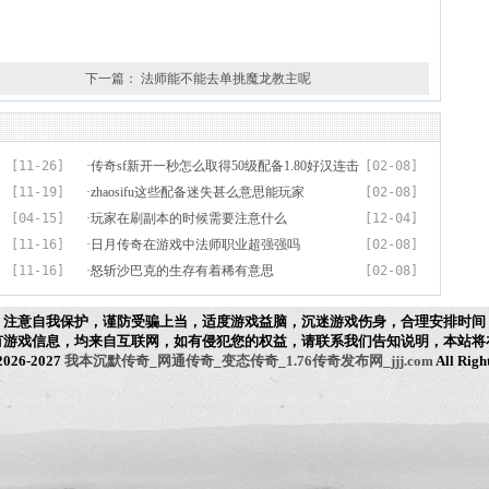
下一篇：
法师能不能去单挑魔龙教主呢
[11-26]
·
传奇sf新开一秒怎么取得50级配备1.80好汉连击
[02-08]
[11-19]
玩家的
·
zhaosifu这些配备迷失甚么意思能玩家
[02-08]
[04-15]
·
玩家在刷副本的时候需要注意什么
[12-04]
[11-16]
·
日月传奇在游戏中法师职业超强强吗
[02-08]
[11-16]
·
怒斩沙巴克的生存有着稀有意思
[02-08]
，注意自我保护，谨防受骗上当，适度游戏益脑，沉迷游戏伤身，合理安排时间
有游戏信息，均来自互联网，如有侵犯您的权益，请联系我们告知说明，本站将
 2026-2027
我本沉默传奇_网通传奇_变态传奇_1.76传奇发布网_jjj.com
All Righ