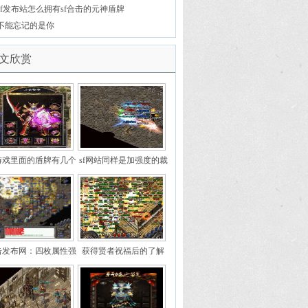
（续）
sf发布站怎么拥有sf合击的元神盾牌
不能忘记的是你
文欣赏
游戏里面的盾牌有几个
sf网站同样是加强度的裁
种类
决之杖为何这四把如此优
秀
击发布网：四枚属性强
获得贤者祝福后的了解
的高攻极品戒指第二枚
很少人知道