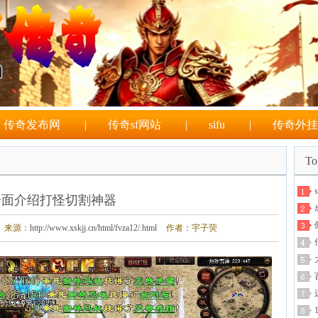
传奇发布网
|
传奇sf网站
|
sifu
|
传奇外挂
T
全面介绍打怪切割神器
来源：
http://www.xskjj.cn/html/fvza12/.html
作者：宇子荧