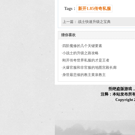
Tags：
新开1.85传奇私服
上一篇：
战士快速升级之宝典
猜你喜欢
·
四阶魔修的几个关键要素
·
小战士的升级之路攻略
·
刚开传奇世界私服的才是王者
·
火爆官服和非官服的地图宫殿长廊
·
身世最悲催的教主黄泉教主
拒绝盗版游戏
注释：本站发布所
Copyright