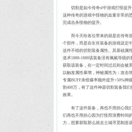
切割是如今传奇sf中游戏打怪提
这种传奇的游戏中怪物的血量非常的
完成击杀怪物的提升。
而今天给各位带来的就是在传奇
个部件，而是在生肖装备的游戏设定
这件不错的切割装备属性。其基础属性：防御188
道术1888-1888该装备没有佩戴等
获取该装备，在一定时间过后则会被
以触发属性暴增，神秘属性为：攻击增
专属BUFF杀怪爆率额外提升+50%神
割400万，有了这件神器切割装备我
效果。
有了这件装备，再也不用担心我
们再也不用担心因为打怪而浪费时间
力，想要获取那么就去土城寻觅制造该