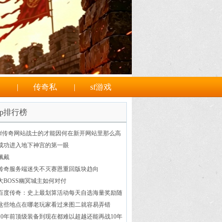
|
传奇私
|
sf游戏
op排行榜
sf传奇网站战士的才能因何在新开网站里那么高
成功进入地下神宫的第一眼
佩戴
传奇服务端迷失不灭赛恩重回版块趋向
大BOSS幽冥城主如何对付
百度传奇：史上最划算活动每天自选海量奖励随
心畅游玛法
这些地点在哪老玩家看过来图二就容易弄错
10年前顶级装备到现在都难以超越还能再战10年