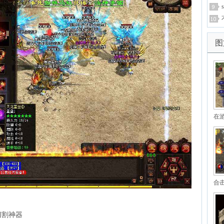
图
在
合
悍
切割神器