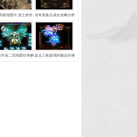
高级地图中,道士的作
传奇装备合成全攻略分析
用是什么
介绍
魔寺庙二层地图任务解
盘点三枚超强的极品祈祷
密胜利近在咫尺
戒指 个个都比法神戒指
强