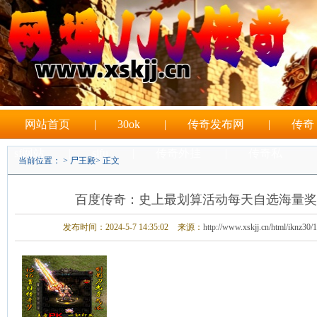
网站首页
|
30ok
|
传奇发布网
|
传奇
sf网站
|
sifu
|
传奇外挂
|
传奇私
当前位置： >
尸王殿
> 正文
|
sf游戏
百度传奇：史上最划算活动每天自选海量奖
发布时间：2024-5-7 14:35:02
来源：
http://www.xskjj.cn/html/iknz30/