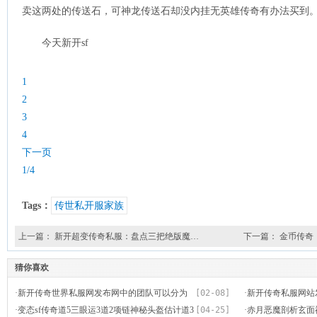
卖这两处的传送石，可神龙传送石却没内挂无英雄传奇有办法买到
今天新开sf
1
2
3
4
下一页
1/4
Tags：
传世私开服家族
上一篇：
新开超变传奇私服：盘点三把绝版魔…
下一篇：
金币传奇
猜你喜欢
·
新开传奇世界私服网发布网中的团队可以分为
[02-08]
·
新开传奇私服网站
·
变态sf传奇道5三眼运3道2项链神秘头盔估计道3
[04-25]
用具体剖析
·
赤月恶魔剖析玄面