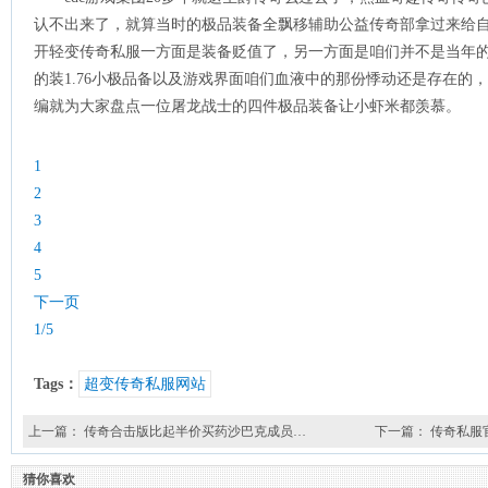
认不出来了，就算当时的极品装备全飘移辅助公益传奇部拿过来给
开轻变传奇私服一方面是装备贬值了，另一方面是咱们并不是当年
的装1.76小极品备以及游戏界面咱们血液中的那份悸动还是存在的，
编就为大家盘点一位屠龙战士的四件极品装备让小虾米都羡慕。
1
2
3
4
5
下一页
1/5
Tags：
超变传奇私服网站
上一篇：
传奇合击版比起半价买药沙巴克成员…
下一篇：
传奇私服
猜你喜欢