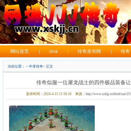
网站首页
|
30ok
|
传奇发布网
|
传奇
sf网站
|
sifu
|
传奇外挂
|
传奇私
当前位置： >
中变传奇
> 正文
|
sf游戏
传奇似服一位屠龙战士的四件极品装备让
发布时间：2024-4-15 11:56:10
来源：
http://www.xskjj.cn/html/xaiv25