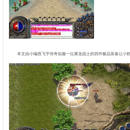
本文由小编燕飞宇传奇似服一位屠龙战士的四件极品装备让小