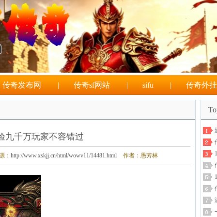
传奇发布网
|
传奇sf网站
|
sifu
|
传奇外挂
T
验九千万玩家不容错过
源：
http://www.xskjj.cn/html/wowv11/14481.html
作者：愚芳林