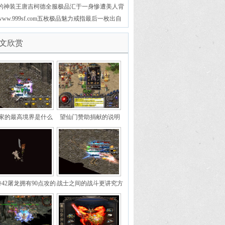
的神装王唐吉柯德全服极品汇于一身惨遭美人背
刺
www.999sf.com五枚极品魅力戒指最后一枚出自
GM之手无疑了
文欣赏
家的最高境界是什么
望仙门赞助捐献的说明
42屠龙拥有90点攻的
战士之间的战斗更讲究方
新月第一战士阎罗王
式