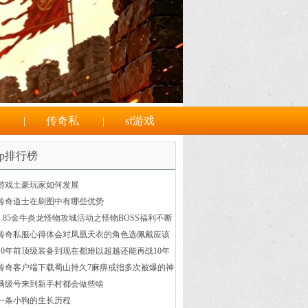
|
传奇私
|
sf游戏
op排行榜
游戏土豪玩家如何发展
传奇道士在刷图中有哪些优势
1.85金牛炎龙怪物攻城活动之怪物BOSS福利不断
传奇私服心得体会对凤凰天衣的角色选佩戴应该
注意哪些
10年前顶级装备到现在都难以超越还能再战10年
（续）
传奇客户端下载蜀山持久7麻痹戒指多次被爆的神
奇经历
满级号来到新手村都会做些啥
一条小狗的生长历程