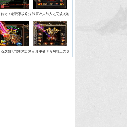
月传奇：老玩家攻略分
我喜欢人与人之间淡淡地
如何快速获取经验活动
相处
和任务是关键
奇游戏如何增加武器爆
新开中变传奇网站三类攻
率
7手镯第一类少见第二类
稀有第三类绝版