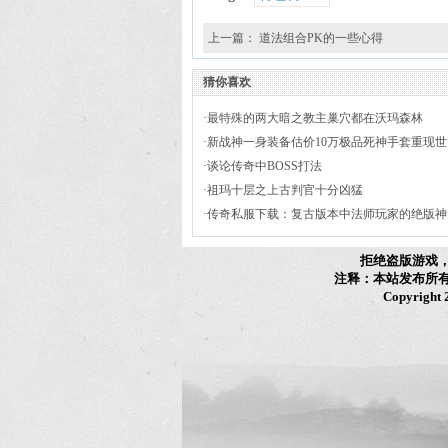
上一篇：
道法组合PK的一些心得
猜你喜欢
·
最特殊的两大暗之教主巢穴都在沃玛森林
·
新战神一身装备估价10万极品死神手套重现世
间
·
谈论传奇中BOSS打法
·
祖玛十层之上古判官十分凶猛
·
传奇私服下载：复古版本中法师玩家的绝版神
甲防8魔5重盔甲
拒绝盗版游戏
注释：本站发布所
Copyright