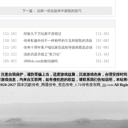
下一篇：
法师一些在副本中刷怪的技巧
[11-16]
·
经验九千万玩家不容错过
[11-26]
[10-10]
·
传奇私服外挂不一样称呼的引见和获取的洗练
[02-08]
[11-19]
效果
·
传奇十周年客户端玩家应战初等级舆图是必须
[02-08]
[11-21]
留心甚么
·
浅析武器升级之“垫刀论”
[11-16]
[05-05]
·
3000ok.com你敢结婚吗
[01-28]
，注意自我保护，谨防受骗上当，适度游戏益脑，沉迷游戏伤身，合理安排时间
有游戏信息，均来自互联网，如有侵犯您的权益，请联系我们告知说明，本站将
 2026-2027
我本沉默传奇_网通传奇_变态传奇_1.76传奇发布网_jjj.com
All Righ