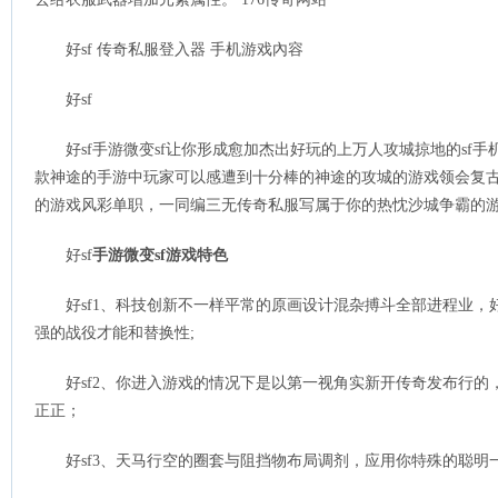
好sf 传奇私服登入器 手机游戏內容
好sf
好sf手游微变sf让你形成愈加杰出好玩的上万人攻城掠地的sf手机
款神途的手游中玩家可以感遭到十分棒的神途的攻城的游戏领会复古，
的游戏风彩单职，一同编三无传奇私服写属于你的热忱沙城争霸的游
好sf
手游微变sf游戏特色
好sf1、科技创新不一样平常的原画设计混杂搏斗全部进程业，好像
强的战役才能和替换性;
好sf2、你进入游戏的情况下是以第一视角实新开传奇发布行的，
正正；
好sf3、天马行空的圈套与阻挡物布局调剂，应用你特殊的聪明