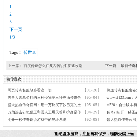
1
2
3
下一页
1/3
Tags：
传世18
上一篇：
百度传奇怎么在复古传说中疾速收割…
下一篇：
最新传奇
猜你喜欢
·
网页传奇私服散步看这一切
[01-28]
·
热血传奇私服发布
·
去兽人古墓必打的三种怪物第三种充满传奇色
[05-04]
莱姆
·
www.sf123.
彩
·
盛大热血传奇官网：用一万块买下沙巴克的土
[05-05]
被骗而删号
·
sf520：合击版
豪战士明教恺撒
·
万劫连击钉耙猫王和雪人王爆天尊和护身是传
[04-29]
武器是什么
·
传奇sf新开一秒圣
言还是真有其事
·
刚开一秒传奇说说游戏中的光环系统
[02-08]
·
盛大热血传奇官网
诅咒10修罗以假乱
拒绝盗版游戏，注意自我保护，谨防受骗上当