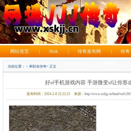
网站首页
|
30ok
|
传奇发布网
|
传奇
sf网站
|
sifu
|
传奇外挂
|
传奇私
当前位置： >
单职业传奇
> 正文
|
sf游戏
好sf手机游戏内容 手游微变sf让你
发布时间：2024-2-8 22:22:25
来源：
http://www.xskjj.cn/html/vufv29