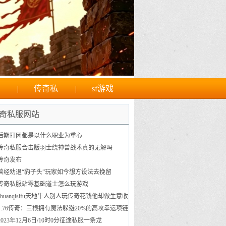
|
传奇私
|
sf游戏
奇私服网站
后期打团都是以什么职业为重心
传奇私服合击版羽士绕神兽战术真的无解吗
传奇发布
曾经劝退“豹子头”玩家如今想方设法去挽留
传奇私服站零基础道士怎么玩游戏
chuanqisifu天地牛人别人玩传奇花钱他却做生意收
获颇丰
1.76传奇：三根拥有魔法躲避20%的高攻幸运项链
第一是公认的
2023年12月6日/10时0分征途私服一条龙