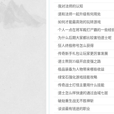
·
我对法师的认知
·
道和法师一起升级有何用处
·
如何才能最高效的玩转游戏
·
个人一点在将军殿打尸霸的一些经
·
为什么后期大家都比较害怕道士呢
·
狂人终极称号怎么获得
·
传奇新手礼包让玩家更厉害发展
·
道士熬到35级开启变强之路
·
极品装备为人物带来哪些收益
·
绿宝石强化游戏技能攻略
·
传奇战士打怪主要用什么技能
·
道士怎么样快速的通过血域七层
·
破劫重生战无不胜神斩
·
谈谈最有钱途的职业