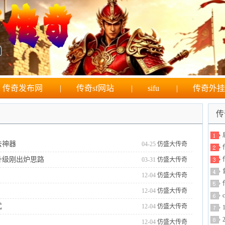
传奇发布网
|
传奇sf网站
|
sifu
|
传奇外挂
传
去神器
04-25
仿盛大传奇
升级刚出炉思路
03-31
仿盛大传奇
12-04
仿盛大传奇
12-04
仿盛大传奇
式
12-04
仿盛大传奇
12-04
仿盛大传奇