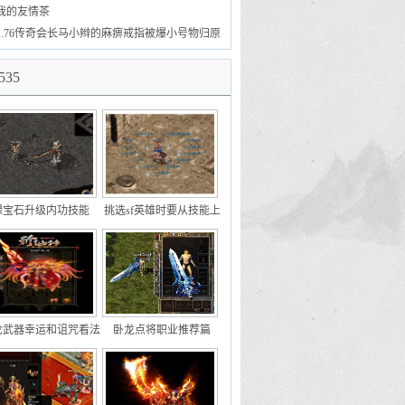
我的友情茶
1.76传奇会长马小辫的麻痹戒指被爆小号物归原
主见人品
535
绿宝石升级内功技能
挑选sf英雄时要从技能上
去选择
论武器幸运和诅咒看法
卧龙点将职业推荐篇