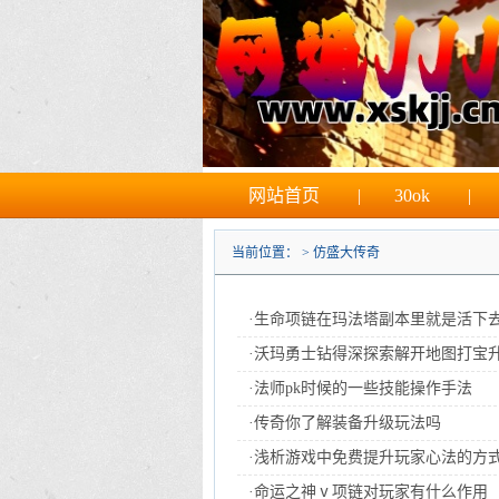
网站首页
|
30ok
|
当前位置： >
仿盛大传奇
·
生命项链在玛法塔副本里就是活下
·
沃玛勇士钻得深探索解开地图打宝
·
法师pk时候的一些技能操作手法
·
传奇你了解装备升级玩法吗
·
浅析游戏中免费提升玩家心法的方
·
命运之神ⅴ项链对玩家有什么作用