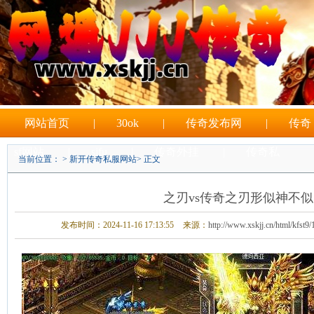
网站首页
|
30ok
|
传奇发布网
|
传奇
sf网站
|
sifu
|
传奇外挂
|
传奇私
当前位置： >
新开传奇私服网站
> 正文
|
sf游戏
​之刃vs传奇之刃形似神不似
发布时间：2024-11-16 17:13:55
来源：
http://www.xskjj.cn/html/kfst9