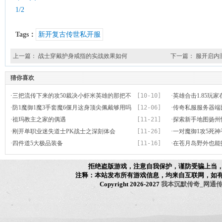
1/2
Tags：
新开复古传世私开服
上一篇：
战士穿戴护身戒指的实战效果如何
下一篇：
服开启内
猜你喜欢
·
三把流传下来的攻50裁决小虾米英雄的那把不
[10-10]
·
英雄合击1.85玩
是最好
·
防1魔御1魔3手套魔6偃月这身顶尖佩戴够用吗
[12-06]
·
传奇私服服务器端
·
祖玛教主之家的偶遇
[11-21]
镯攻击26
·
探索新手地图扬州
·
刚开单职业迷失道士PK战士之深刻体会
[11-26]
·
一对魔御1攻5死
·
四件道5大极品装备
[11-16]
性真不少
·
在苍月岛野外也能
拒绝盗版游戏，注意自我保护，谨防受骗上当
注释：本站发布所有游戏信息，均来自互联网，如
Copyright 2026-2027
我本沉默传奇_网通传奇_