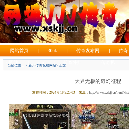
网站首页
|
30ok
|
传奇发布网
|
传奇
sf网站
|
sifu
|
传奇外挂
|
传奇私
当前位置： >
新开传奇私服网站
> 正文
|
sf游戏
天界无极的奇幻征程
发布时间：2024-6-18 9:25:03
来源：
http://www.xskjj.cn/html/kfs