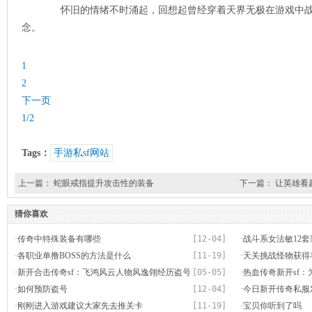
怀旧的情绪不时涌起，回想起曾经穿着天界无极在游戏中战
念。
1
2
下一页
1/2
Tags：
手游私sf网站
上一篇：
蛇眼戒指提升攻击性的装备
下一篇：
让英雄看
猜你喜欢
·
传奇中特殊装备有哪些
[12-04]
·
战斗系女法敏12套
·
各职业单撸BOSS的方法是什么
[11-19]
·
天关挑战怪物获得
·
新开合击传奇sf：飞鸿风云人物风逸翎经历盗号
[05-05]
·
热血传奇新开sf：
依然屹立不倒
·
如何预防盗号
[12-04]
是因为技术不到位
·
今日新开传奇私服
·
刚刚进入游戏建议大家先去推关卡
[11-19]
战胜心魔夺取黄色
·
宝贝你听到了吗