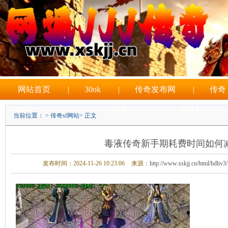
网站首页
|
30ok
|
传奇发布网
|
传奇
sf网站
|
sifu
|
传奇外挂
|
传奇私
当前位置： >
传奇sf网站
> 正文
|
sf游戏
毒液传奇新手期耗费时间如何
发布时间：2024-11-26 10:23:06
来源：
http://www.xskjj.cn/html/hdhv3