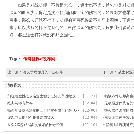
如果是对战法师，不管是怎么打，道士都不虚，首先也是对法师
法师的血量少，肯定是抗不住我们和宝宝的伤害的，如果对方也带
宝宝，那么法师就不行了，法师的宝宝死掉后不能马上召唤，而道
来，所以法师的耗不过我们的，虽然法师的伤害高，只要我们躲避
好，那么道士打的就没有那么困难。
Tags：
传奇世界sf发布网
上一篇：
有关于玩赤月的一些心得
下一篇：
战士职业
猜你喜欢
·
幻境老魔挑战攻略道士独步江湖的单挑绝技
[11-21]
·
畅谈四件法师高魔
·
经典与稀有并存
[12-04]
眼
·
无极棍这件装备的
·
畅谈能爆嗜魂法杖的三只怪物有两只已经见不
[12-06]
·
很久很久以后的故
到了
·
游戏中后期那个职业是凶猛大
[12-04]
·
浅析上古神器攻5
·
持久7麻痹戒指多次被爆的神奇经历
[11-16]
·
运5魔1虎齿项链不