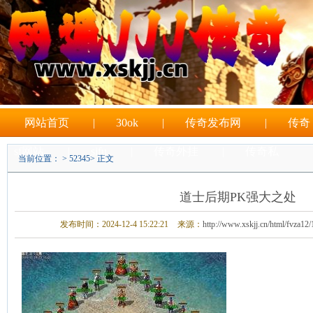
网站首页
|
30ok
|
传奇发布网
|
传奇
sf网站
|
sifu
|
传奇外挂
|
传奇私
当前位置： >
52345
> 正文
|
sf游戏
道士后期PK强大之处
发布时间：2024-12-4 15:22:21
来源：
http://www.xskjj.cn/html/fvza12