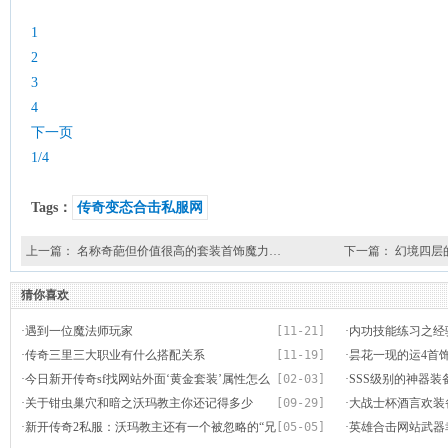
1
2
3
4
下一页
1/4
Tags：
传奇变态合击私服网
上一篇：
名称奇葩但价值很高的套装首饰魔力…
下一篇：
幻境四层
猜你喜欢
·
遇到一位魔法师玩家
[11-21]
·
内功技能练习之经
·
传奇三里三大职业有什么搭配关系
[11-19]
·
昙花一现的运4首
·
今日新开传奇sf找网站外面‘黄金套装’属性怎么
[02-03]
·
SSS级别的神器装
·
关于钳虫巢穴和暗之沃玛教主你还记得多少
[09-29]
·
大战士杯酒言欢装
呢？
·
新开传奇2私服：沃玛教主还有一个被忽略的“兄
[05-05]
了
·
英雄合击网站武器