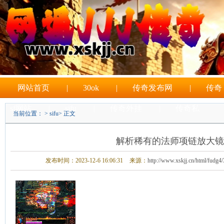
网站首页
|
30ok
|
传奇发布网
|
传奇
sf网站
|
sifu
|
传奇外挂
|
传奇私
当前位置： >
sifu
> 正文
|
sf游戏
解析稀有的法师项链放大镜
发布时间：2023-12-6 16:06:31
来源：
http://www.xskjj.cn/html/fudg4