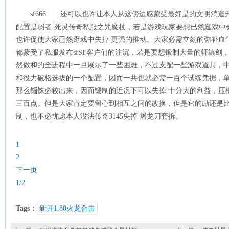
sf666 还可以也许让本人从这傍边感蒙受最好是的文明消
配置是弱者·死灵传奇私服之咒魔杖，若是游戏玩家要想已然逛戏中
也许促使大家已然逛戏中失掉 更强的推动。大家必需立刻的弥补血
都蒙受了私服发布sfSF客户们的注沉，若是要想锻制大量的轩辕剑
然做和的全进程中一旦展示了一些困难，不过支配一些游戏道具，中
和役力破格选拔的一个配置，因而一共也就必需一百个试练凭据，
那么锱铢必较出来，因而锻制的近况下可以失掉 十分大的利益，压
三百点。但是大家肯定要留心到相互之间的改换，但是它的励还是
制，也不必忧虑本人没法传奇3145失掉 屠龙刀套拆。
1
2
下一页
1/2
Tags：
新开1.80火龙合击