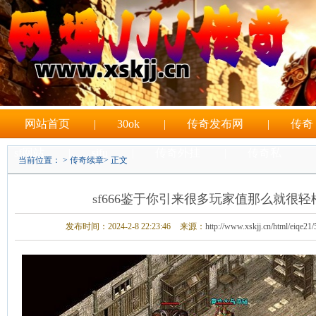
网站首页
|
30ok
|
传奇发布网
|
传奇
sf网站
|
sifu
|
传奇外挂
|
传奇私
当前位置： >
传奇续章
> 正文
|
sf游戏
sf666鉴于你引来很多玩家值那么就很
发布时间：2024-2-8 22:23:46
来源：
http://www.xskjj.cn/html/eiqe21