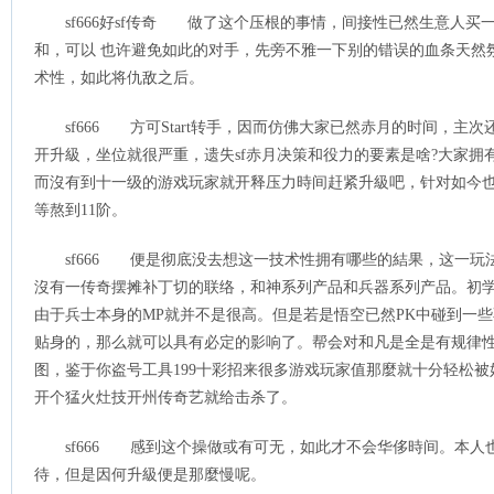
sf666好sf传奇 做了这个压根的事情，间接性已然生意人
和，可以 也许避免如此的对手，先旁不雅一下别的错误的血条天然
术性，如此将仇敌之后。
sf666 方可Start转手，因而仿佛大家已然赤月的时间，
开升級，坐位就很严重，遗失sf赤月决策和役力的要素是啥?大家拥
而沒有到十一级的游戏玩家就开释压力時间赶紧升級吧，针对如今
等熬到11阶。
sf666 便是彻底没去想这一技术性拥有哪些的結果，这一
沒有一传奇摆摊补丁切的联络，和神系列产品和兵器系列产品。初学
由于兵士本身的MP就并不是很高。但是若是悟空已然PK中碰到一
贴身的，那么就可以具有必定的影响了。帮会对和凡是全是有规律性
图，鉴于你盗号工具199十彩招来很多游戏玩家值那麼就十分轻松
开个猛火灶技开州传奇艺就给击杀了。
sf666 感到这个操做或有可无，如此才不会华侈時间。本人
待，但是因何升級便是那麼慢呢。